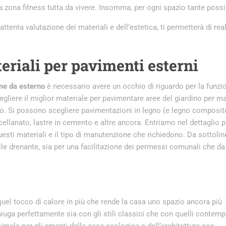
a zona fitness tutta da vivere. Insomma, per ogni spazio tante possib
ttenta valutazione dei materiali e dell’estetica, ti permetterà di real
teriali per pavimenti esterni
one da esterno
è necessario avere un occhio di riguardo per la funzio
scegliere il miglior materiale per pavimentare aree del giardino per m
 altro. Si possono scegliere pavimentazioni in legno (e legno composit
cellanato, lastre in cemento e altre ancora. Entriamo nel dettaglio p
questi materiali e il tipo di manutenzione che richiedono. Da sottoli
ile drenante, sia per una facilitazione dei permessi comunali che da
 quel tocco di calore in più che rende la casa uno spazio ancora più
niuga perfettamente sia con gli stili classici che con quelli contemp
timale per gli amanti della casa ecologica e dell’architettura eco