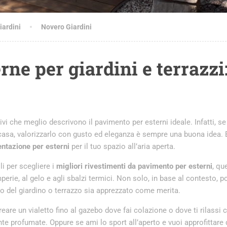
iardini
Novero Giardini
ne per giardini e terrazzi
ivi che meglio descrivono il pavimento per esterni ideale. Infatti, se
a casa, valorizzarlo con gusto ed eleganza è sempre una buona idea.
ntazione per esterni
per il tuo spazio all’aria aperta.
li per scegliere i
migliori rivestimenti da pavimento per esterni
, que
perie, al gelo e agli sbalzi termici. Non solo, in base al contesto, po
to del giardino o terrazzo sia apprezzato come merita.
eare un vialetto fino al gazebo dove fai colazione o dove ti rilassi 
nte profumate. Oppure se ami lo sport all’aperto e vuoi approfittare 