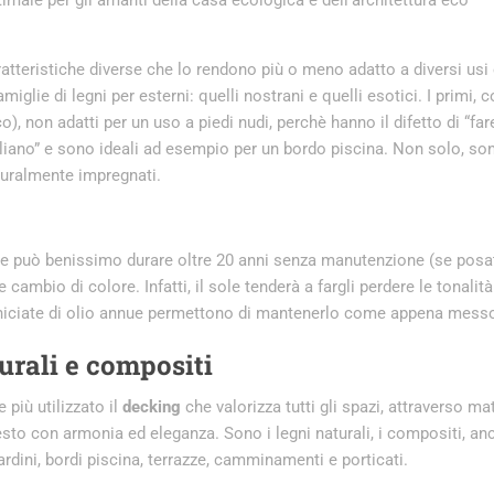
atteristiche diverse che lo rendono più o meno adatto a diversi usi 
glie di legni per esterni: quelli nostrani e quelli esotici. I primi,
), non adatti per un uso a piedi nudi, perchè hanno il difetto di “far
gliano” e sono ideali ad esempio per un bordo piscina. Non solo, so
aturalmente impregnati.
a e può benissimo durare oltre 20 anni senza manutenzione (se posa
cambio di colore. Infatti, il sole tenderà a fargli perdere le tonalit
 verniciate di olio annue permettono di mantenerlo come appena mess
urali e compositi
 più utilizzato il
decking
che valorizza tutti gli spazi, attraverso mat
sto con armonia ed eleganza. Sono i legni naturali, i compositi, anc
ardini, bordi piscina, terrazze, camminamenti e porticati.