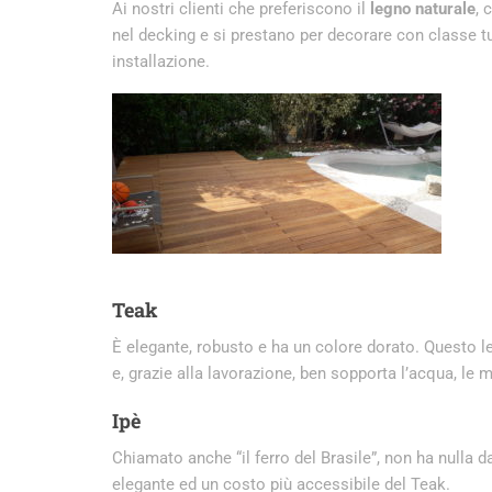
Ai nostri clienti che preferiscono il
legno naturale
, 
nel decking e si prestano per decorare con classe tut
installazione.
Teak
È elegante, robusto e ha un colore dorato. Questo le
e, grazie alla lavorazione, ben sopporta l’acqua, le mu
Ipè
Chiamato anche “il ferro del Brasile”, non ha nulla 
elegante ed un costo più accessibile del Teak.