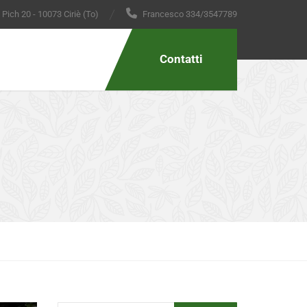
 Pich 20 - 10073 Ciriè (To)
Francesco 334/3547789
Contatti