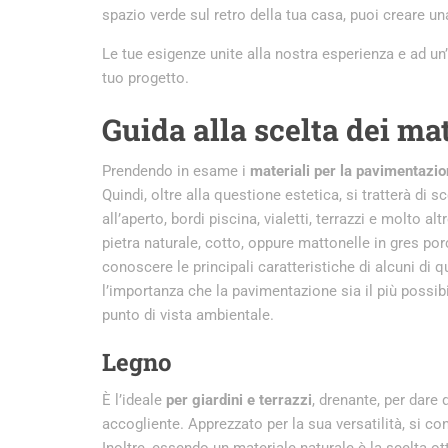
spazio verde sul retro della tua casa, puoi creare un
Le tue esigenze unite alla nostra esperienza e ad un’a
tuo progetto.
Guida alla scelta dei ma
Prendendo in esame i
materiali per la pavimentazi
Quindi, oltre alla questione estetica, si tratterà di 
all’aperto, bordi piscina, vialetti, terrazzi e molto
pietra naturale, cotto, oppure mattonelle in gres por
conoscere le principali caratteristiche di alcuni di 
l’importanza che la pavimentazione sia il più possib
punto di vista ambientale.
Legno
È l’ideale
per giardini e terrazzi
, drenante, per dare
accogliente. Apprezzato per la sua versatilità, si co
Inoltre, essendo un materiale naturale è la scelta ot