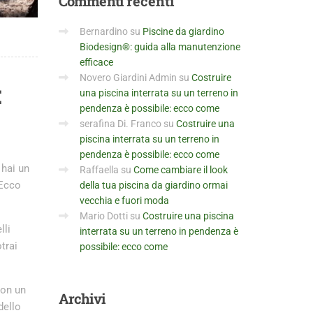
Commenti
recenti
Bernardino
su
Piscine da giardino
Biodesign®: guida alla manutenzione
efficace
Novero Giardini Admin
su
Costruire
:
una piscina interrata su un terreno in
pendenza è possibile: ecco come
serafina Di. Franco
su
Costruire una
piscina interrata su un terreno in
pendenza è possibile: ecco come
 hai un
Raffaella
su
Come cambiare il look
 Ecco
della tua piscina da giardino ormai
vecchia e fuori moda
Mario Dotti
su
Costruire una piscina
lli
interrata su un terreno in pendenza è
trai
possibile: ecco come
con un
Archivi
dello