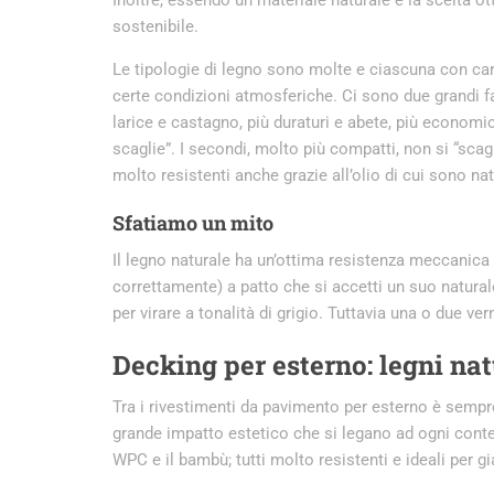
sostenibile.
Le tipologie di legno sono molte e ciascuna con car
certe condizioni atmosferiche. Ci sono due grandi fami
larice e castagno, più duraturi e abete, più economico
scaglie”. I secondi, molto più compatti, non si “sca
molto resistenti anche grazie all’olio di cui sono n
Sfatiamo un mito
Il legno naturale ha un’ottima resistenza meccanic
correttamente) a patto che si accetti un suo naturale 
per virare a tonalità di grigio. Tuttavia una o due
Decking per esterno: legni nat
Tra i rivestimenti da pavimento per esterno è sempre
grande impatto estetico che si legano ad ogni conte
WPC e il bambù; tutti molto resistenti e ideali per gi