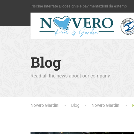
Piscine interrate Biodesign® e pavimentazioni da esterno
Blog
Read all the news about our company
Novero Giardini
Blog
Novero Giardini