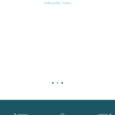
are,
Osteopata, Torino
una
.