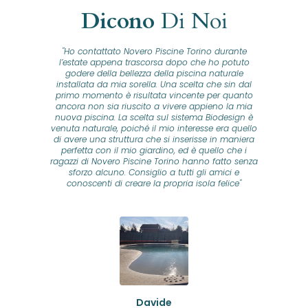
Dicono
Di Noi
"Ho contattato Novero Piscine Torino durante
lla
l’estate appena trascorsa dopo che ho potuto
na
godere della bellezza della piscina naturale
installata da mia sorella. Una scelta che sin dal
fam
o...
primo momento è risultata vincente per quanto
o ad
ancora non sia riuscito a vivere appieno la mia
B
nuova piscina. La scelta sul sistema Biodesign è
id
ine
venuta naturale, poiché il mio interesse era quello
co
o
di avere una struttura che si inserisse in maniera
s
me e
perfetta con il mio giardino, ed è quello che i
u
oro
ragazzi di Novero Piscine Torino hanno fatto senza
ni.
sforzo alcuno. Consiglio a tutti gli amici e
pre
tata
conoscenti di creare la propria isola felice"
se
 che
ante
re
a
pr
con
no
e
 nei
n
no a
ed
o di
Davide
a