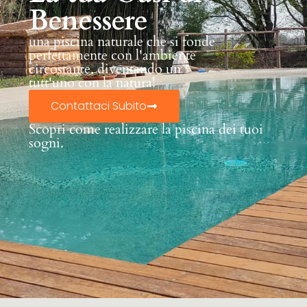
Benessere
una piscina naturale che si fonde
perfettamente con l'ambiente
circostante, diventando un
tutt'uno con la natura!
Contattaci Subito
Scopri come realizzare la piscina dei tuoi
sogni.