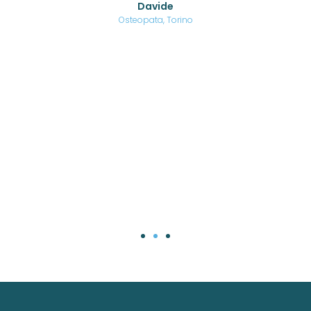
Davide
a
are,
Osteopata, Torino
una
.