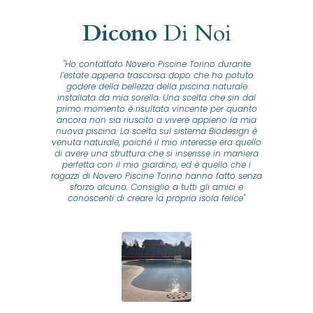
Dicono
Di Noi
"Ho contattato Novero Piscine Torino durante
lla
l’estate appena trascorsa dopo che ho potuto
na
godere della bellezza della piscina naturale
installata da mia sorella. Una scelta che sin dal
fam
o...
primo momento è risultata vincente per quanto
o ad
ancora non sia riuscito a vivere appieno la mia
B
nuova piscina. La scelta sul sistema Biodesign è
id
ine
venuta naturale, poiché il mio interesse era quello
co
o
di avere una struttura che si inserisse in maniera
s
me e
perfetta con il mio giardino, ed è quello che i
u
oro
ragazzi di Novero Piscine Torino hanno fatto senza
ni.
sforzo alcuno. Consiglio a tutti gli amici e
pre
tata
conoscenti di creare la propria isola felice"
se
 che
ante
re
a
pr
con
no
e
 nei
n
no a
ed
o di