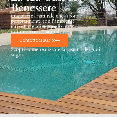
Benessere
una piscina naturale che si fonde
perfettamente con l'ambiente
circostante, diventando un
tutt'uno con la natura!
Contattaci Subito
Scopri come realizzare la piscina dei tuoi
sogni.