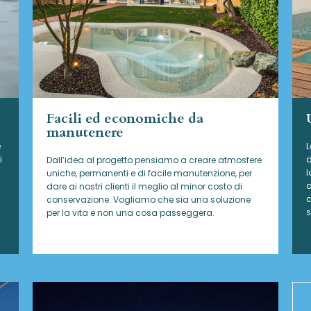
Facili ed economiche da
manutenere
e
L
i
d
Dall’idea al progetto pensiamo a creare atmosfere
l
uniche, permanenti e di facile manutenzione, per
a
dare ai nostri clienti il meglio al minor costo di
c
conservazione. Vogliamo che sia una soluzione
s
per la vita e non una cosa passeggera.