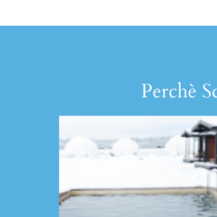
Perchè Sc