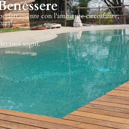
Benessere
 perfettamente con l'ambiente circostante,
tura!
dei tuoi sogni.