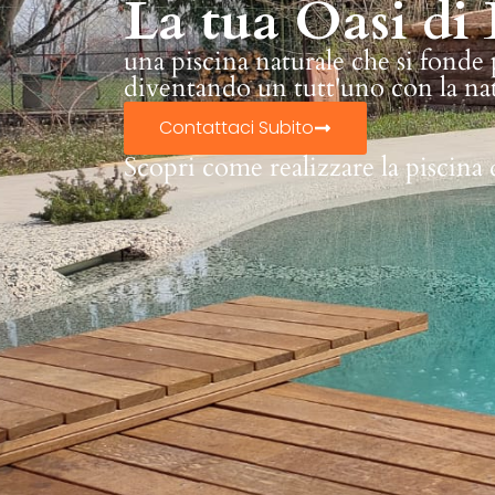
La tua Oasi di 
una piscina naturale che si fonde
diventando un tutt'uno con la na
Contattaci Subito
Scopri come realizzare la piscina 