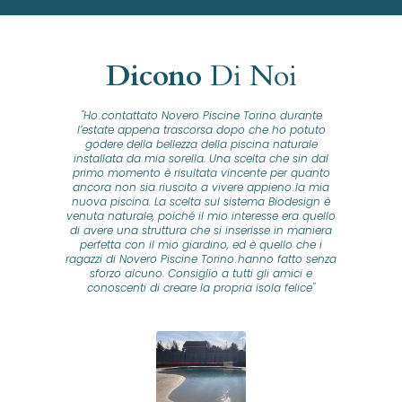
Dicono
Di Noi
"Ho contattato Novero Piscine Torino durante
lla
l’estate appena trascorsa dopo che ho potuto
na
godere della bellezza della piscina naturale
installata da mia sorella. Una scelta che sin dal
fam
o...
primo momento è risultata vincente per quanto
o ad
ancora non sia riuscito a vivere appieno la mia
B
nuova piscina. La scelta sul sistema Biodesign è
id
ine
venuta naturale, poiché il mio interesse era quello
co
o
di avere una struttura che si inserisse in maniera
s
me e
perfetta con il mio giardino, ed è quello che i
u
oro
ragazzi di Novero Piscine Torino hanno fatto senza
ni.
sforzo alcuno. Consiglio a tutti gli amici e
pre
tata
conoscenti di creare la propria isola felice"
se
 che
ante
re
a
pr
con
no
e
 nei
n