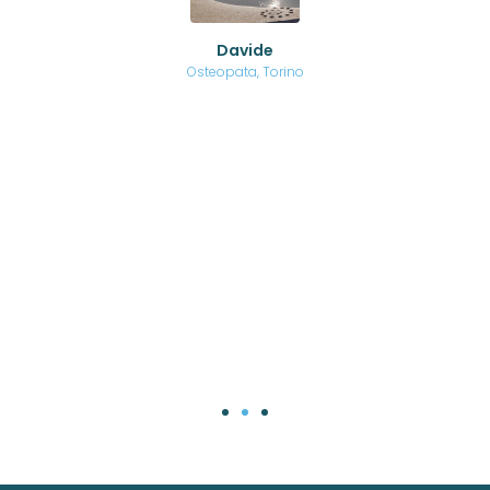
no a
ed
o di
Davide
a
are,
Osteopata, Torino
una
.