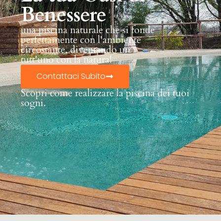
Benessere
una piscina naturale che si fonde
perfettamente con l'ambiente
circostante, diventando un
tutt'uno con la natura!
Contattaci Subito
Scopri come realizzare la piscina dei tuoi
sogni.