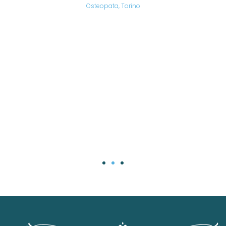
are,
Osteopata, Torino
una
.