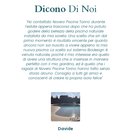
Dicono
Di Noi
"Ho contattato Novero Piscine Torino durante
lla
l’estate appena trascorsa dopo che ho potuto
na
godere della bellezza della piscina naturale
installata da mia sorella. Una scelta che sin dal
fam
o...
primo momento è risultata vincente per quanto
o ad
ancora non sia riuscito a vivere appieno la mia
B
nuova piscina. La scelta sul sistema Biodesign è
id
ine
venuta naturale, poiché il mio interesse era quello
co
o
di avere una struttura che si inserisse in maniera
s
me e
perfetta con il mio giardino, ed è quello che i
u
oro
ragazzi di Novero Piscine Torino hanno fatto senza
ni.
sforzo alcuno. Consiglio a tutti gli amici e
pre
tata
conoscenti di creare la propria isola felice"
se
 che
ante
re
a
pr
con
no
e
 nei
n
no a
ed
o di
Davide
a