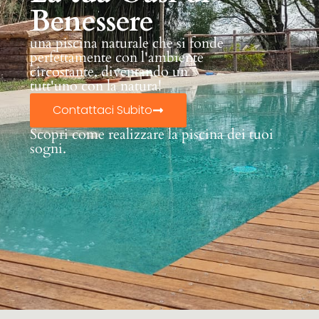
Benessere
una piscina naturale che si fonde
perfettamente con l'ambiente
circostante, diventando un
tutt'uno con la natura!
Contattaci Subito
Scopri come realizzare la piscina dei tuoi
sogni.