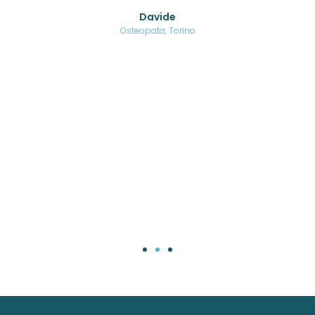
o di
Davide
a
are,
Osteopata, Torino
una
.