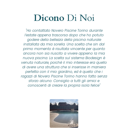
Dicono
Di Noi
"Ho contattato Novero Piscine Torino durante
lla
l’estate appena trascorsa dopo che ho potuto
na
godere della bellezza della piscina naturale
installata da mia sorella. Una scelta che sin dal
fam
o...
primo momento è risultata vincente per quanto
o ad
ancora non sia riuscito a vivere appieno la mia
B
nuova piscina. La scelta sul sistema Biodesign è
id
ine
venuta naturale, poiché il mio interesse era quello
co
o
di avere una struttura che si inserisse in maniera
s
me e
perfetta con il mio giardino, ed è quello che i
u
oro
ragazzi di Novero Piscine Torino hanno fatto senza
ni.
sforzo alcuno. Consiglio a tutti gli amici e
pre
tata
conoscenti di creare la propria isola felice"
se
 che
ante
re
a
pr
con
no
e
 nei
n
no a
ed