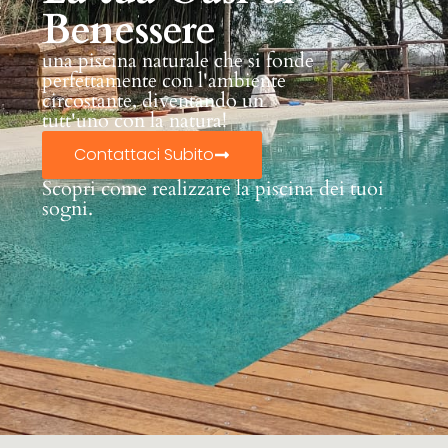
Benessere
una piscina naturale che si fonde
perfettamente con l'ambiente
circostante, diventando un
tutt'uno con la natura!
Contattaci Subito
Scopri come realizzare la piscina dei tuoi
sogni.