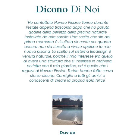
Dicono
Di Noi
"Ho contattato Novero Piscine Torino durante
lla
l’estate appena trascorsa dopo che ho potuto
na
godere della bellezza della piscina naturale
installata da mia sorella. Una scelta che sin dal
fam
o...
primo momento è risultata vincente per quanto
o ad
ancora non sia riuscito a vivere appieno la mia
B
nuova piscina. La scelta sul sistema Biodesign è
id
ine
venuta naturale, poiché il mio interesse era quello
co
o
di avere una struttura che si inserisse in maniera
s
me e
perfetta con il mio giardino, ed è quello che i
u
oro
ragazzi di Novero Piscine Torino hanno fatto senza
ni.
sforzo alcuno. Consiglio a tutti gli amici e
pre
tata
conoscenti di creare la propria isola felice"
se
 che
ante
re
a
pr
con
no
e
 nei
n
no a
ed
o di
Davide
a