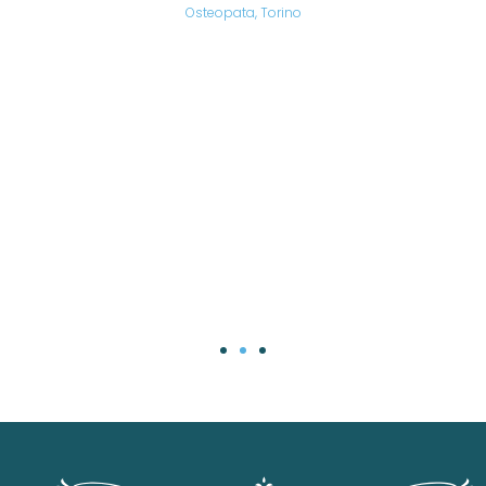
are,
Osteopata, Torino
una
.