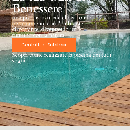
Benessere
una piscina naturale che si fonde
perfettamente con l'ambiente
circostante, diventando un
tutt'uno con la natura!
Contattaci Subito
Scopri come realizzare la piscina dei tuoi
sogni.