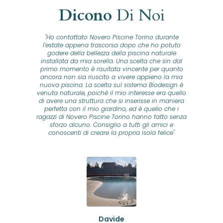
Dicono
Di Noi
"Ho contattato Novero Piscine Torino durante
lla
l’estate appena trascorsa dopo che ho potuto
na
godere della bellezza della piscina naturale
installata da mia sorella. Una scelta che sin dal
fam
o...
primo momento è risultata vincente per quanto
o ad
ancora non sia riuscito a vivere appieno la mia
B
nuova piscina. La scelta sul sistema Biodesign è
id
ine
venuta naturale, poiché il mio interesse era quello
co
o
di avere una struttura che si inserisse in maniera
s
me e
perfetta con il mio giardino, ed è quello che i
u
oro
ragazzi di Novero Piscine Torino hanno fatto senza
ni.
sforzo alcuno. Consiglio a tutti gli amici e
pre
tata
conoscenti di creare la propria isola felice"
se
 che
ante
re
a
pr
con
no
e
 nei
n
no a
ed
o di
Davide
a