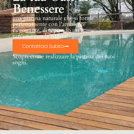
Benessere
una piscina naturale che si fonde
perfettamente con l'ambiente
circostante, diventando un
tutt'uno con la natura!
Contattaci Subito
Scopri come realizzare la piscina dei tuoi
sogni.