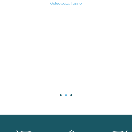
are,
Osteopata, Torino
una
.