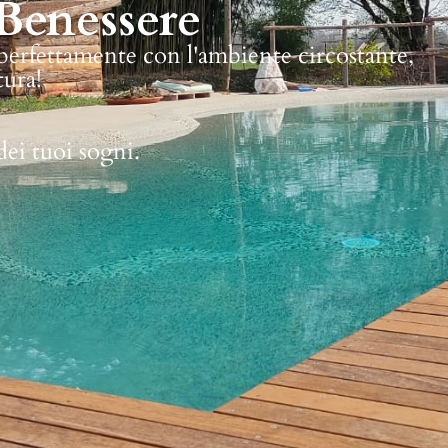
Benessere
 perfettamente con l'ambiente circostante,
tura!
dei tuoi sogni.