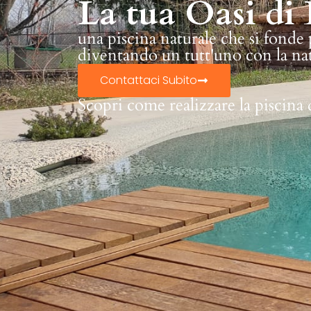
La tua Oasi di 
una piscina naturale che si fonde
diventando un tutt'uno con la na
Contattaci Subito
Scopri come realizzare la piscina 