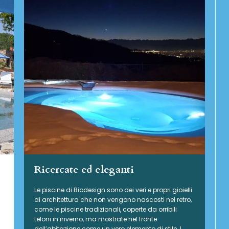
Ricercate ed eleganti
Le piscine di Biodesign sono dei veri e propri gioielli
di architettura che non vengono nascosti nel retro,
come le piscine tradizionali, coperte da orribili
teloni in inverno, ma mostrate nel fronte
dell’abitazione come un vero elemento di stile. I