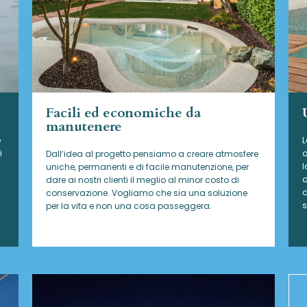
Facili ed economiche da
manutenere
e
L
i
d
Dall’idea al progetto pensiamo a creare atmosfere
l
uniche, permanenti e di facile manutenzione, per
a
dare ai nostri clienti il meglio al minor costo di
c
conservazione. Vogliamo che sia una soluzione
s
per la vita e non una cosa passeggera.