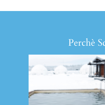
Perchè Sc