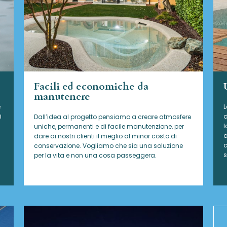
Facili ed economiche da
manutenere
e
L
i
d
Dall’idea al progetto pensiamo a creare atmosfere
l
uniche, permanenti e di facile manutenzione, per
a
dare ai nostri clienti il meglio al minor costo di
c
conservazione. Vogliamo che sia una soluzione
s
per la vita e non una cosa passeggera.