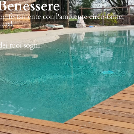
Benessere
 perfettamente con l'ambiente circostante,
tura!
dei tuoi sogni.