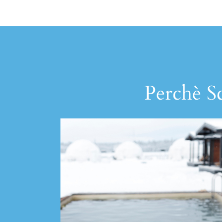
Perchè Sc