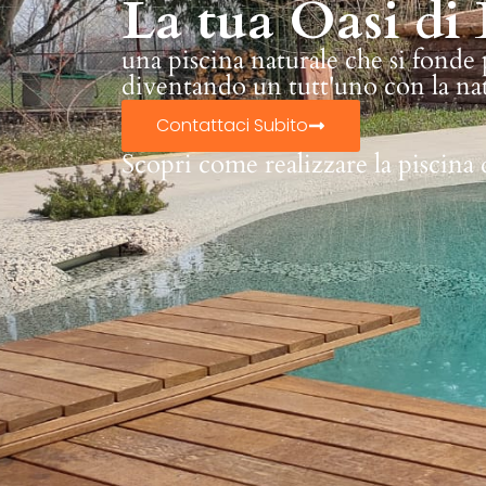
La tua Oasi di 
una piscina naturale che si fonde
diventando un tutt'uno con la na
Contattaci Subito
Scopri come realizzare la piscina 