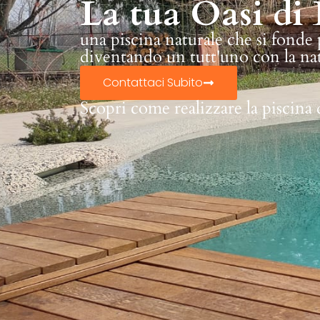
La tua Oasi di 
una piscina naturale che si fonde
diventando un tutt'uno con la na
Contattaci Subito
Scopri come realizzare la piscina 