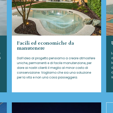
Facili ed economiche da
manutenere
e
L
i
d
Dall’idea al progetto pensiamo a creare atmosfere
l
uniche, permanenti e di facile manutenzione, per
a
dare ai nostri clienti il meglio al minor costo di
c
conservazione. Vogliamo che sia una soluzione
s
per la vita e non una cosa passeggera.