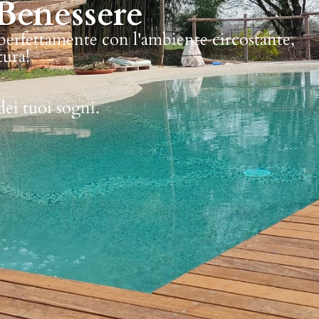
Benessere
 perfettamente con l'ambiente circostante,
tura!
dei tuoi sogni.