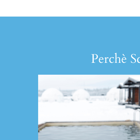
Perchè Sc