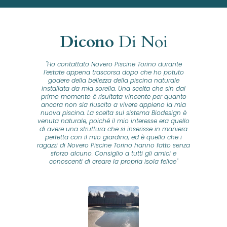
Dicono
Di Noi
"Ho contattato Novero Piscine Torino durante
lla
l’estate appena trascorsa dopo che ho potuto
na
godere della bellezza della piscina naturale
installata da mia sorella. Una scelta che sin dal
fam
o...
primo momento è risultata vincente per quanto
o ad
ancora non sia riuscito a vivere appieno la mia
B
nuova piscina. La scelta sul sistema Biodesign è
id
ine
venuta naturale, poiché il mio interesse era quello
co
o
di avere una struttura che si inserisse in maniera
s
me e
perfetta con il mio giardino, ed è quello che i
u
oro
ragazzi di Novero Piscine Torino hanno fatto senza
ni.
sforzo alcuno. Consiglio a tutti gli amici e
pre
tata
conoscenti di creare la propria isola felice"
se
 che
ante
re
a
pr
con
no
e
 nei
n
no a