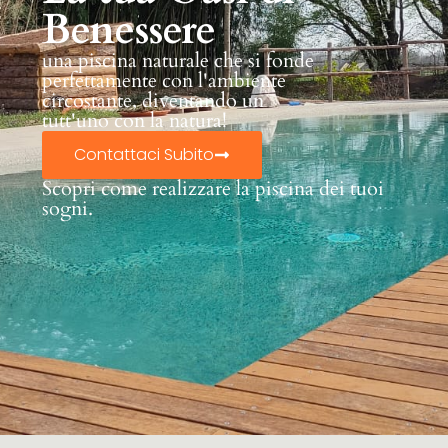
Benessere
una piscina naturale che si fonde
perfettamente con l'ambiente
circostante, diventando un
tutt'uno con la natura!
Contattaci Subito
Scopri come realizzare la piscina dei tuoi
sogni.