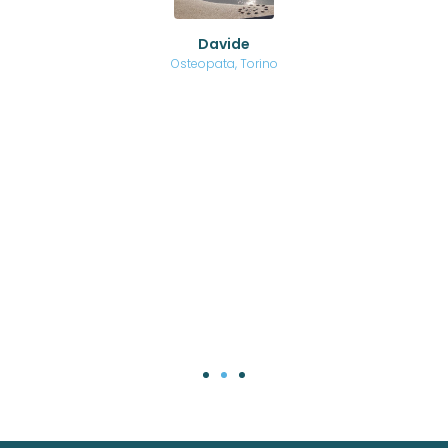
ed
o di
Davide
a
are,
Osteopata, Torino
una
.