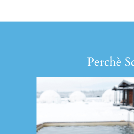
Perchè Sc