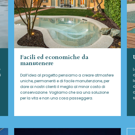
Facili ed economiche da
manutenere
e
L
i
d
Dall’idea al progetto pensiamo a creare atmosfere
l
uniche, permanenti e di facile manutenzione, per
a
dare ai nostri clienti il meglio al minor costo di
c
conservazione. Vogliamo che sia una soluzione
s
per la vita e non una cosa passeggera.