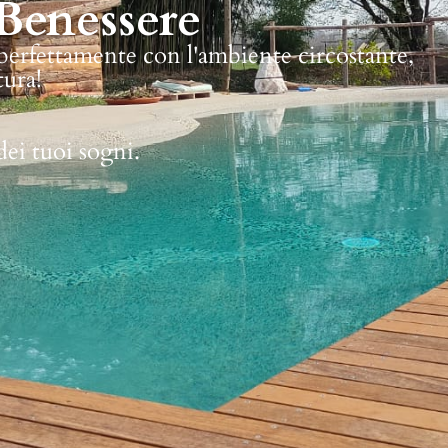
Benessere
 perfettamente con l'ambiente circostante,
tura!
dei tuoi sogni.