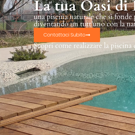
La tua Oasi di 
una piscina naturale che si fonde
diventando un tutt'uno con la na
Contattaci Subito
Scopri come realizzare la piscina 