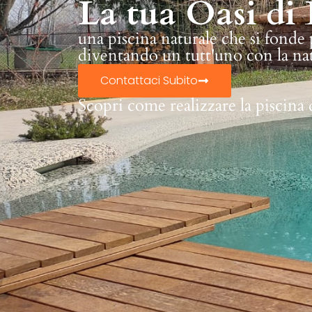
La tua Oasi di 
una piscina naturale che si fonde
diventando un tutt'uno con la na
Contattaci Subito
Scopri come realizzare la piscina 