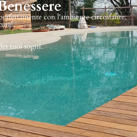
Benessere
 perfettamente con l'ambiente circostante,
tura!
dei tuoi sogni.