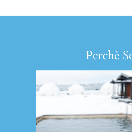
Perchè Sc