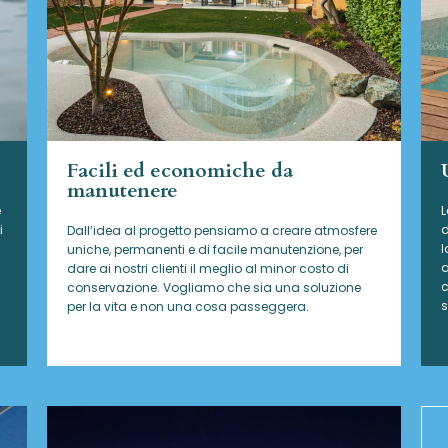
Facili ed economiche da
manutenere
e
L
i
d
Dall’idea al progetto pensiamo a creare atmosfere
l
uniche, permanenti e di facile manutenzione, per
a
dare ai nostri clienti il meglio al minor costo di
c
conservazione. Vogliamo che sia una soluzione
s
per la vita e non una cosa passeggera.