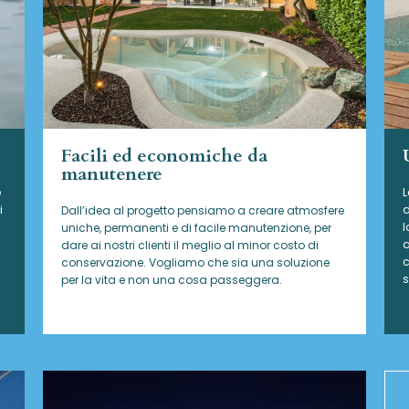
Facili ed economiche da
manutenere
e
L
i
d
Dall’idea al progetto pensiamo a creare atmosfere
l
uniche, permanenti e di facile manutenzione, per
a
dare ai nostri clienti il meglio al minor costo di
c
conservazione. Vogliamo che sia una soluzione
s
per la vita e non una cosa passeggera.