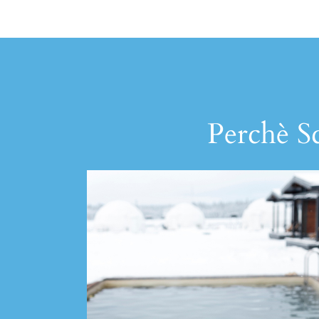
Perchè Sc