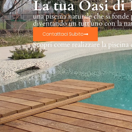
La tua Oasi di 
una piscina naturale che si fonde
diventando un tutt'uno con la na
Contattaci Subito
Scopri come realizzare la piscina 