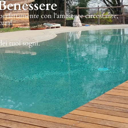
Benessere
 perfettamente con l'ambiente circostante,
tura!
dei tuoi sogni.