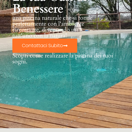
Benessere
una piscina naturale che si fonde
perfettamente con l'ambiente
circostante, diventando un
tutt'uno con la natura!
Contattaci Subito
Scopri come realizzare la piscina dei tuoi
sogni.