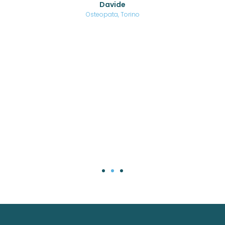
Davide
a
are,
Osteopata, Torino
una
.