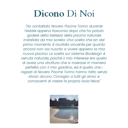
Dicono
Di Noi
"Ho contattato Novero Piscine Torino durante
lla
l’estate appena trascorsa dopo che ho potuto
na
godere della bellezza della piscina naturale
installata da mia sorella. Una scelta che sin dal
fam
o...
primo momento è risultata vincente per quanto
o ad
ancora non sia riuscito a vivere appieno la mia
B
nuova piscina. La scelta sul sistema Biodesign è
id
ine
venuta naturale, poiché il mio interesse era quello
co
o
di avere una struttura che si inserisse in maniera
s
me e
perfetta con il mio giardino, ed è quello che i
u
oro
ragazzi di Novero Piscine Torino hanno fatto senza
ni.
sforzo alcuno. Consiglio a tutti gli amici e
pre
tata
conoscenti di creare la propria isola felice"
se
 che
ante
re
a
pr
con
no
e
 nei
n
no a
ed
o di