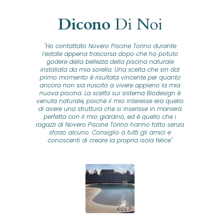
Dicono
Di Noi
"Ho contattato Novero Piscine Torino durante
lla
l’estate appena trascorsa dopo che ho potuto
na
godere della bellezza della piscina naturale
installata da mia sorella. Una scelta che sin dal
fam
o...
primo momento è risultata vincente per quanto
o ad
ancora non sia riuscito a vivere appieno la mia
B
nuova piscina. La scelta sul sistema Biodesign è
id
ine
venuta naturale, poiché il mio interesse era quello
co
o
di avere una struttura che si inserisse in maniera
s
me e
perfetta con il mio giardino, ed è quello che i
u
oro
ragazzi di Novero Piscine Torino hanno fatto senza
ni.
sforzo alcuno. Consiglio a tutti gli amici e
pre
tata
conoscenti di creare la propria isola felice"
se
 che
ante
re
a
pr
con
no
e
 nei
n
no a
ed
o di