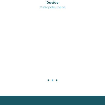
Davide
a
are,
Osteopata, Torino
una
.