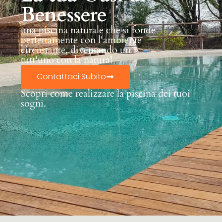
Benessere
una piscina naturale che si fonde
perfettamente con l'ambiente
circostante, diventando un
tutt'uno con la natura!
Contattaci Subito
Scopri come realizzare la piscina dei tuoi
sogni.