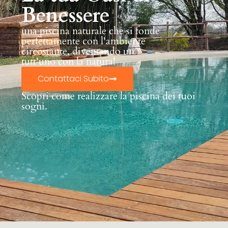
Benessere
una piscina naturale che si fonde
perfettamente con l'ambiente
circostante, diventando un
tutt'uno con la natura!
Contattaci Subito
Scopri come realizzare la piscina dei tuoi
sogni.