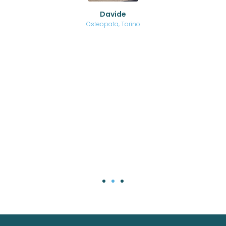
o di
Davide
a
are,
Osteopata, Torino
una
.