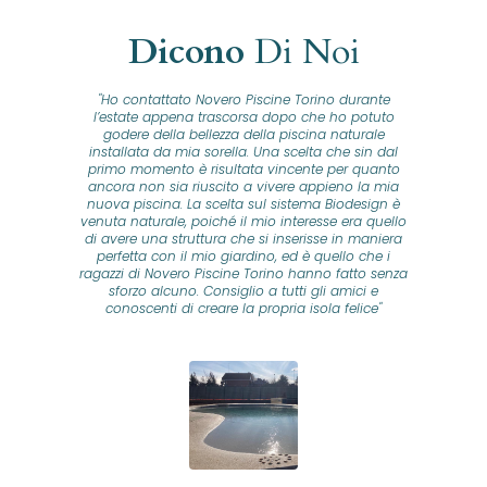
Dicono
Di Noi
"Ho contattato Novero Piscine Torino durante
lla
l’estate appena trascorsa dopo che ho potuto
na
godere della bellezza della piscina naturale
installata da mia sorella. Una scelta che sin dal
fam
o...
primo momento è risultata vincente per quanto
o ad
ancora non sia riuscito a vivere appieno la mia
B
nuova piscina. La scelta sul sistema Biodesign è
id
ine
venuta naturale, poiché il mio interesse era quello
co
o
di avere una struttura che si inserisse in maniera
s
me e
perfetta con il mio giardino, ed è quello che i
u
oro
ragazzi di Novero Piscine Torino hanno fatto senza
ni.
sforzo alcuno. Consiglio a tutti gli amici e
pre
tata
conoscenti di creare la propria isola felice"
se
 che
ante
re
a
pr
con
no
e
 nei
n
no a
ed
o di