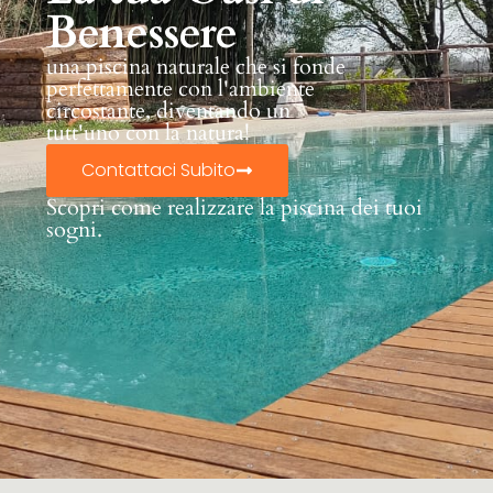
Benessere
una piscina naturale che si fonde
perfettamente con l'ambiente
circostante, diventando un
tutt'uno con la natura!
Contattaci Subito
Scopri come realizzare la piscina dei tuoi
sogni.