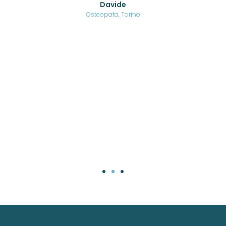
Davide
a
are,
Osteopata, Torino
una
.