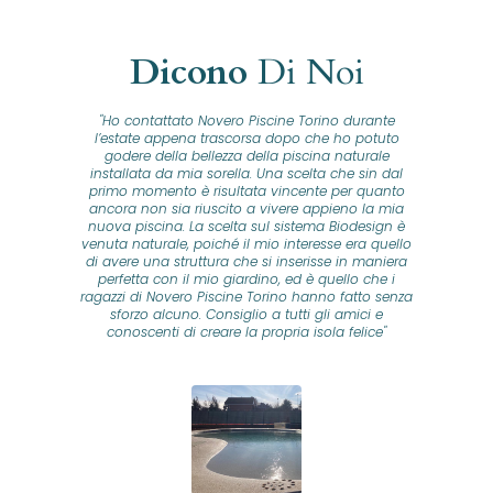
Dicono
Di Noi
"Ho contattato Novero Piscine Torino durante
lla
l’estate appena trascorsa dopo che ho potuto
na
godere della bellezza della piscina naturale
installata da mia sorella. Una scelta che sin dal
fam
o...
primo momento è risultata vincente per quanto
o ad
ancora non sia riuscito a vivere appieno la mia
B
nuova piscina. La scelta sul sistema Biodesign è
id
ine
venuta naturale, poiché il mio interesse era quello
co
o
di avere una struttura che si inserisse in maniera
s
me e
perfetta con il mio giardino, ed è quello che i
u
oro
ragazzi di Novero Piscine Torino hanno fatto senza
ni.
sforzo alcuno. Consiglio a tutti gli amici e
pre
tata
conoscenti di creare la propria isola felice"
se
 che
ante
re
a
pr
con
no
e
 nei
n
no a
ed