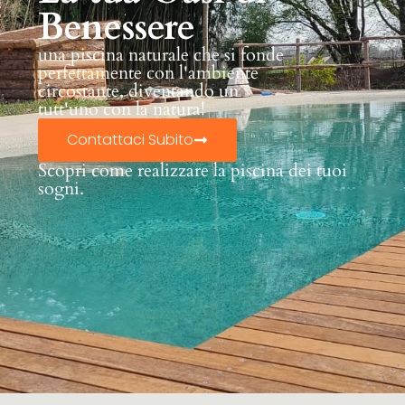
Benessere
una piscina naturale che si fonde
perfettamente con l'ambiente
circostante, diventando un
tutt'uno con la natura!
Contattaci Subito
Scopri come realizzare la piscina dei tuoi
sogni.