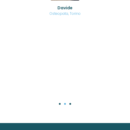
o di
Davide
a
are,
Osteopata, Torino
una
.