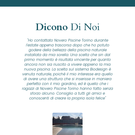
Dicono
Di Noi
"Ho contattato Novero Piscine Torino durante
lla
l’estate appena trascorsa dopo che ho potuto
na
godere della bellezza della piscina naturale
installata da mia sorella. Una scelta che sin dal
fam
o...
primo momento è risultata vincente per quanto
o ad
ancora non sia riuscito a vivere appieno la mia
B
nuova piscina. La scelta sul sistema Biodesign è
id
ine
venuta naturale, poiché il mio interesse era quello
co
o
di avere una struttura che si inserisse in maniera
s
me e
perfetta con il mio giardino, ed è quello che i
u
oro
ragazzi di Novero Piscine Torino hanno fatto senza
ni.
sforzo alcuno. Consiglio a tutti gli amici e
pre
tata
conoscenti di creare la propria isola felice"
se
 che
ante
re
a
pr
con
no
e
 nei
n