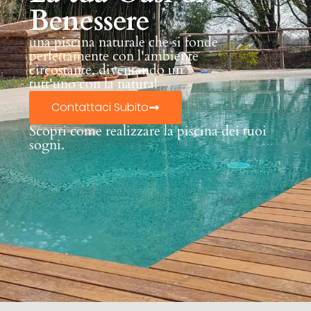
Benessere
una piscina naturale che si fonde
perfettamente con l'ambiente
circostante, diventando un
tutt'uno con la natura!
Contattaci Subito
Scopri come realizzare la piscina dei tuoi
sogni.