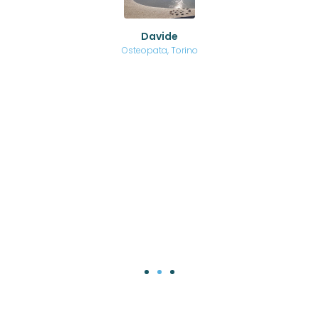
no a
ed
o di
Davide
a
are,
Osteopata, Torino
una
.