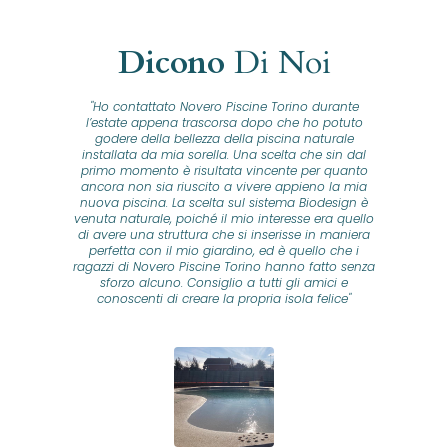
Dicono
Di Noi
"Ho contattato Novero Piscine Torino durante
lla
l’estate appena trascorsa dopo che ho potuto
na
godere della bellezza della piscina naturale
installata da mia sorella. Una scelta che sin dal
fam
o...
primo momento è risultata vincente per quanto
o ad
ancora non sia riuscito a vivere appieno la mia
B
nuova piscina. La scelta sul sistema Biodesign è
id
ine
venuta naturale, poiché il mio interesse era quello
co
o
di avere una struttura che si inserisse in maniera
s
me e
perfetta con il mio giardino, ed è quello che i
u
oro
ragazzi di Novero Piscine Torino hanno fatto senza
ni.
sforzo alcuno. Consiglio a tutti gli amici e
pre
tata
conoscenti di creare la propria isola felice"
se
 che
ante
re
a
pr
con
no
e
 nei
n
no a
ed