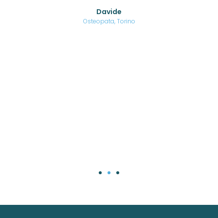
o di
Davide
a
are,
Osteopata, Torino
una
.