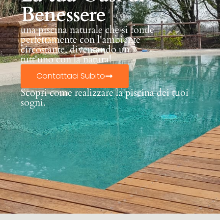
Benessere
una piscina naturale che si fonde
perfettamente con l'ambiente
circostante, diventando un
tutt'uno con la natura!
Contattaci Subito
Scopri come realizzare la piscina dei tuoi
sogni.