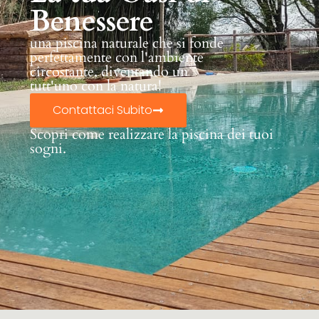
Benessere
una piscina naturale che si fonde
perfettamente con l'ambiente
circostante, diventando un
tutt'uno con la natura!
Contattaci Subito
Scopri come realizzare la piscina dei tuoi
sogni.