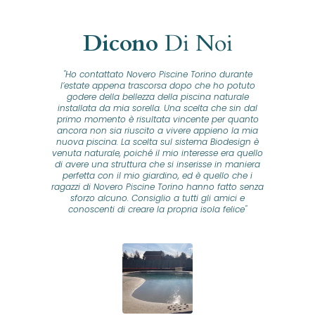
Dicono
Di Noi
"Ho contattato Novero Piscine Torino durante
lla
l’estate appena trascorsa dopo che ho potuto
na
godere della bellezza della piscina naturale
installata da mia sorella. Una scelta che sin dal
fam
o...
primo momento è risultata vincente per quanto
o ad
ancora non sia riuscito a vivere appieno la mia
B
nuova piscina. La scelta sul sistema Biodesign è
id
ine
venuta naturale, poiché il mio interesse era quello
co
o
di avere una struttura che si inserisse in maniera
s
me e
perfetta con il mio giardino, ed è quello che i
u
oro
ragazzi di Novero Piscine Torino hanno fatto senza
ni.
sforzo alcuno. Consiglio a tutti gli amici e
pre
tata
conoscenti di creare la propria isola felice"
se
 che
ante
re
a
pr
con
no
e
 nei
n
no a
ed