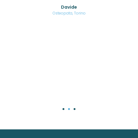
o di
Davide
a
are,
Osteopata, Torino
una
.