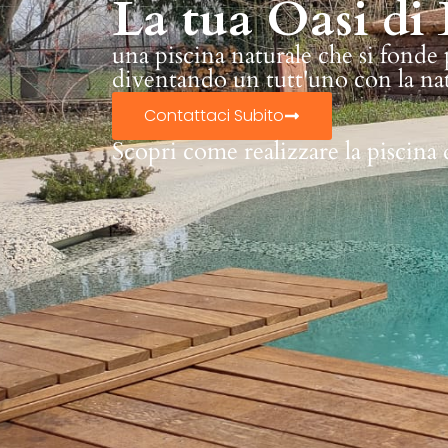
La tua Oasi di 
una piscina naturale che si fonde
diventando un tutt'uno con la na
Contattaci Subito
Scopri come realizzare la piscina 