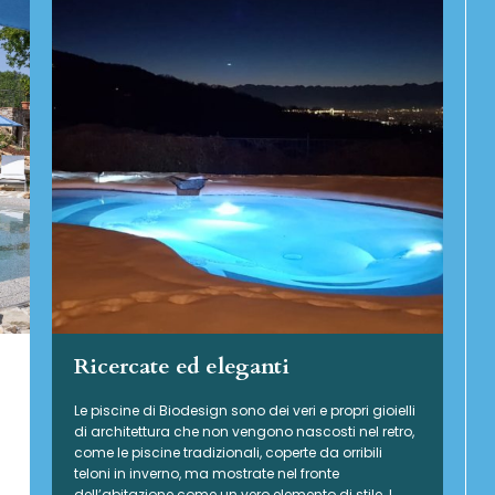
Ricercate ed eleganti
Le piscine di Biodesign sono dei veri e propri gioielli
di architettura che non vengono nascosti nel retro,
come le piscine tradizionali, coperte da orribili
teloni in inverno, ma mostrate nel fronte
dell’abitazione come un vero elemento di stile. I