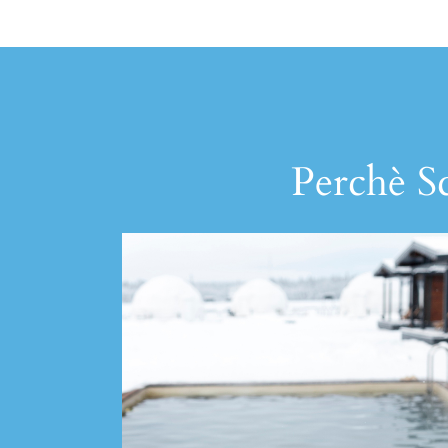
Perchè Sc