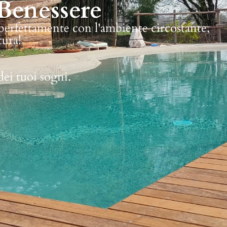
Benessere
 perfettamente con l'ambiente circostante,
tura!
dei tuoi sogni.