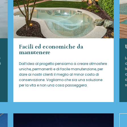
Facili ed economiche da
manutenere
e
L
i
d
Dall’idea al progetto pensiamo a creare atmosfere
l
uniche, permanenti e di facile manutenzione, per
a
dare ai nostri clienti il meglio al minor costo di
c
conservazione. Vogliamo che sia una soluzione
s
per la vita e non una cosa passeggera.