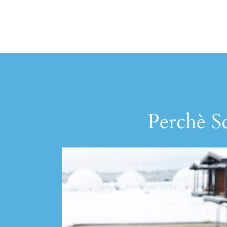
Perchè Sc