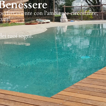
Benessere
 perfettamente con l'ambiente circostante,
tura!
dei tuoi sogni.