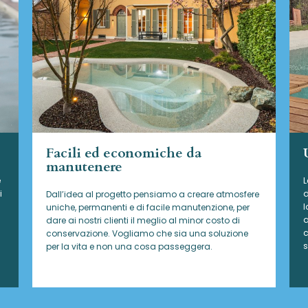
Facili ed economiche da
manutenere
e
L
i
d
Dall’idea al progetto pensiamo a creare atmosfere
l
uniche, permanenti e di facile manutenzione, per
a
dare ai nostri clienti il meglio al minor costo di
c
conservazione. Vogliamo che sia una soluzione
s
per la vita e non una cosa passeggera.