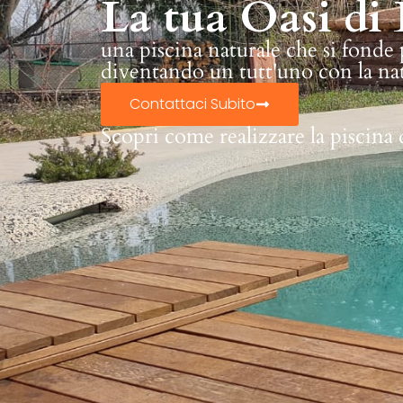
La tua Oasi di 
una piscina naturale che si fonde
diventando un tutt'uno con la na
Contattaci Subito
Scopri come realizzare la piscina 