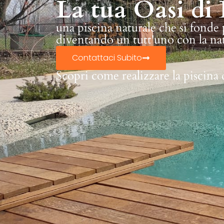
La tua Oasi di 
una piscina naturale che si fonde
diventando un tutt'uno con la na
Contattaci Subito
Scopri come realizzare la piscina 