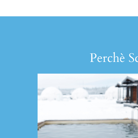
Perchè Sc