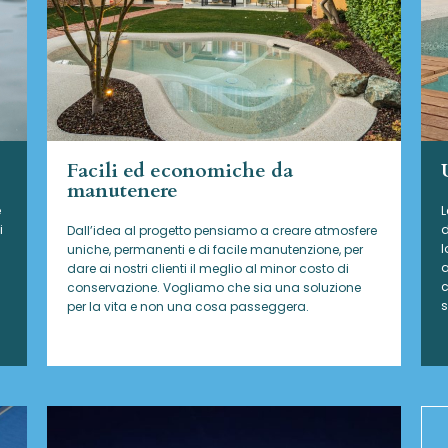
Facili ed economiche da
manutenere
e
L
i
d
Dall’idea al progetto pensiamo a creare atmosfere
l
uniche, permanenti e di facile manutenzione, per
a
dare ai nostri clienti il meglio al minor costo di
c
conservazione. Vogliamo che sia una soluzione
s
per la vita e non una cosa passeggera.