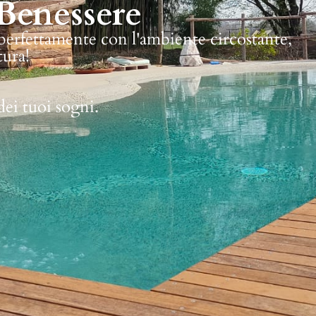
Benessere
 perfettamente con l'ambiente circostante,
tura!
dei tuoi sogni.