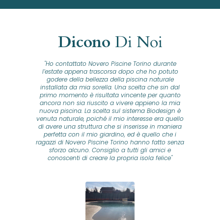
Dicono
Di Noi
"Ho contattato Novero Piscine Torino durante
lla
l’estate appena trascorsa dopo che ho potuto
na
godere della bellezza della piscina naturale
installata da mia sorella. Una scelta che sin dal
fam
o...
primo momento è risultata vincente per quanto
o ad
ancora non sia riuscito a vivere appieno la mia
B
nuova piscina. La scelta sul sistema Biodesign è
id
ine
venuta naturale, poiché il mio interesse era quello
co
o
di avere una struttura che si inserisse in maniera
s
me e
perfetta con il mio giardino, ed è quello che i
u
oro
ragazzi di Novero Piscine Torino hanno fatto senza
ni.
sforzo alcuno. Consiglio a tutti gli amici e
pre
tata
conoscenti di creare la propria isola felice"
se
 che
ante
re
a
pr
con
no
e
 nei
n