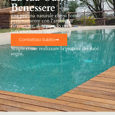
Benessere
una piscina naturale che si fonde
perfettamente con l'ambiente
circostante, diventando un
tutt'uno con la natura!
Contattaci Subito
Scopri come realizzare la piscina dei tuoi
sogni.