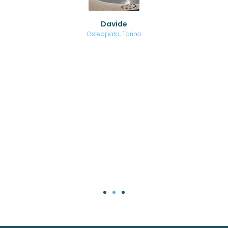
no a
ed
o di
Davide
a
are,
Osteopata, Torino
una
.