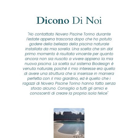
Dicono
Di Noi
"Ho contattato Novero Piscine Torino durante
lla
l’estate appena trascorsa dopo che ho potuto
na
godere della bellezza della piscina naturale
installata da mia sorella. Una scelta che sin dal
fam
o...
primo momento è risultata vincente per quanto
o ad
ancora non sia riuscito a vivere appieno la mia
B
nuova piscina. La scelta sul sistema Biodesign è
id
ine
venuta naturale, poiché il mio interesse era quello
co
o
di avere una struttura che si inserisse in maniera
s
me e
perfetta con il mio giardino, ed è quello che i
u
oro
ragazzi di Novero Piscine Torino hanno fatto senza
ni.
sforzo alcuno. Consiglio a tutti gli amici e
pre
tata
conoscenti di creare la propria isola felice"
se
 che
ante
re
a
pr
con
no
e
 nei
n
no a
ed