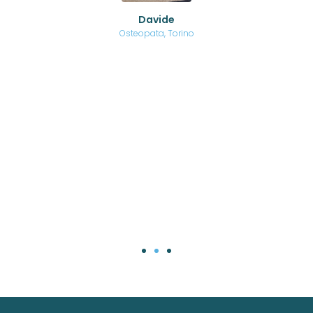
o di
Davide
a
are,
Osteopata, Torino
una
.