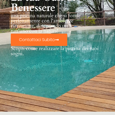
Benessere
una piscina naturale che si fonde
perfettamente con l'ambiente
circostante, diventando un
tutt'uno con la natura!
Contattaci Subito
Scopri come realizzare la piscina dei tuoi
sogni.