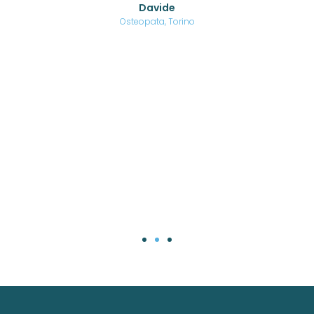
Davide
a
are,
Osteopata, Torino
una
.