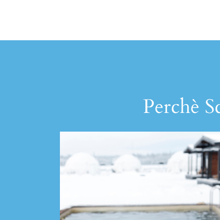
Perchè Sc