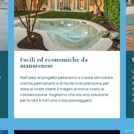
Facili ed economiche da
manutenere
e
L
i
d
Dall’idea al progetto pensiamo a creare atmosfere
l
uniche, permanenti e di facile manutenzione, per
a
dare ai nostri clienti il meglio al minor costo di
c
conservazione. Vogliamo che sia una soluzione
s
per la vita e non una cosa passeggera.