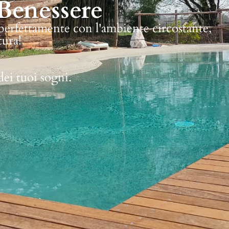
Benessere
 perfettamente con l'ambiente circostante,
tura!
dei tuoi sogni.