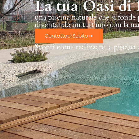
La tua Oasi di 
una piscina naturale che si fonde
diventando un tutt'uno con la na
Contattaci Subito
Scopri come realizzare la piscina 