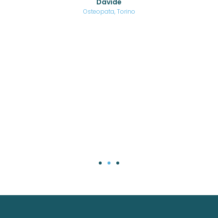
Davide
a
are,
Osteopata, Torino
una
.