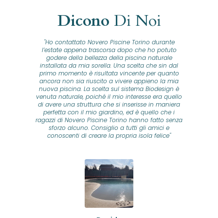
Dicono
Di Noi
"Ho contattato Novero Piscine Torino durante
lla
l’estate appena trascorsa dopo che ho potuto
na
godere della bellezza della piscina naturale
installata da mia sorella. Una scelta che sin dal
fam
o...
primo momento è risultata vincente per quanto
o ad
ancora non sia riuscito a vivere appieno la mia
B
nuova piscina. La scelta sul sistema Biodesign è
id
ine
venuta naturale, poiché il mio interesse era quello
co
o
di avere una struttura che si inserisse in maniera
s
me e
perfetta con il mio giardino, ed è quello che i
u
oro
ragazzi di Novero Piscine Torino hanno fatto senza
ni.
sforzo alcuno. Consiglio a tutti gli amici e
pre
tata
conoscenti di creare la propria isola felice"
se
 che
ante
re
a
pr
con
no
e
 nei
n
no a
ed
o di