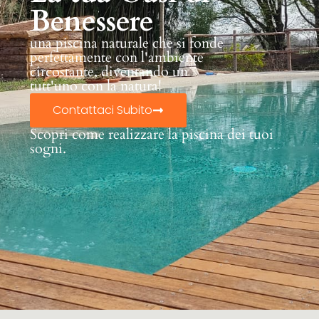
Benessere
una piscina naturale che si fonde
perfettamente con l'ambiente
circostante, diventando un
tutt'uno con la natura!
Contattaci Subito
Scopri come realizzare la piscina dei tuoi
sogni.