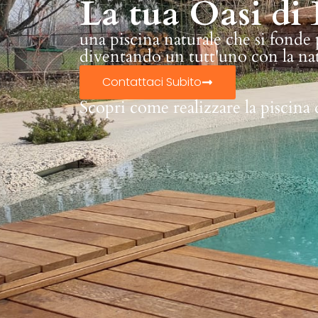
La tua Oasi di 
una piscina naturale che si fonde
diventando un tutt'uno con la na
Contattaci Subito
Scopri come realizzare la piscina 