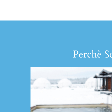
Perchè Sc