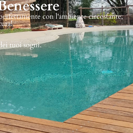
Benessere
 perfettamente con l'ambiente circostante,
tura!
dei tuoi sogni.