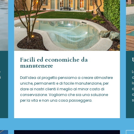
Facili ed economiche da
manutenere
e
L
i
d
Dall’idea al progetto pensiamo a creare atmosfere
l
uniche, permanenti e di facile manutenzione, per
a
dare ai nostri clienti il meglio al minor costo di
c
conservazione. Vogliamo che sia una soluzione
s
per la vita e non una cosa passeggera.