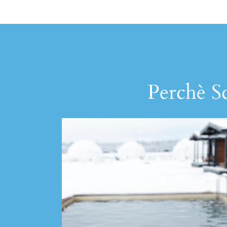
Perchè Sc