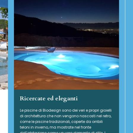
Ricercate ed eleganti
Le piscine di Biodesign sono dei veri e propri gioielli
di architettura che non vengono nascosti nel retro,
come le piscine tradizionali, coperte da orribili
teloni in inverno, ma mostrate nel fronte
dell’abitazione come un vero elemento di stile. I