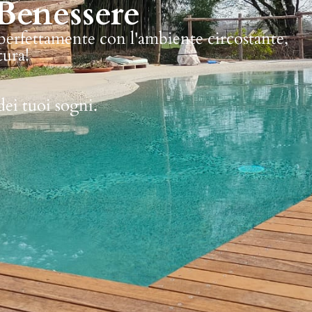
Benessere
 perfettamente con l'ambiente circostante,
tura!
dei tuoi sogni.