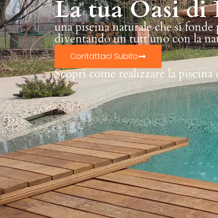
La tua Oasi di 
una piscina naturale che si fonde
diventando un tutt'uno con la na
Contattaci Subito
Scopri come realizzare la piscina 