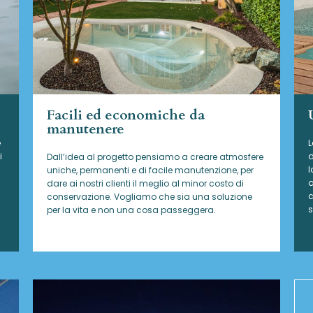
Facili ed economiche da
manutenere
e
L
i
d
Dall’idea al progetto pensiamo a creare atmosfere
l
uniche, permanenti e di facile manutenzione, per
a
dare ai nostri clienti il meglio al minor costo di
c
conservazione. Vogliamo che sia una soluzione
s
per la vita e non una cosa passeggera.