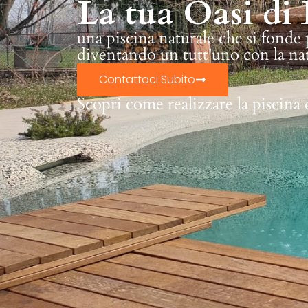
La tua Oasi di 
una piscina naturale che si fonde
diventando un tutt'uno con la na
Contattaci Subito
Scopri come realizzare la piscina 