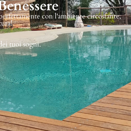
Benessere
 perfettamente con l'ambiente circostante,
tura!
dei tuoi sogni.