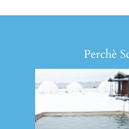
Perchè Sc