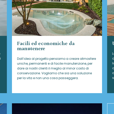
Facili ed economiche da
manutenere
e
L
i
d
Dall’idea al progetto pensiamo a creare atmosfere
l
uniche, permanenti e di facile manutenzione, per
a
dare ai nostri clienti il meglio al minor costo di
c
conservazione. Vogliamo che sia una soluzione
s
per la vita e non una cosa passeggera.