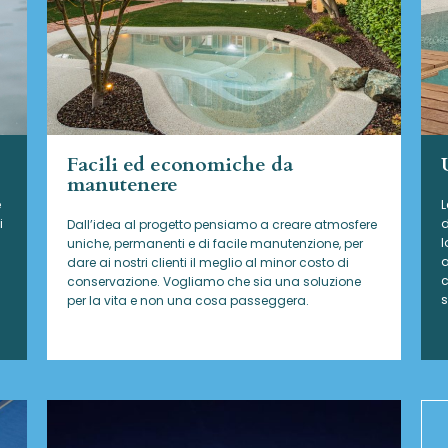
Facili ed economiche da
manutenere
e
L
i
d
Dall’idea al progetto pensiamo a creare atmosfere
l
uniche, permanenti e di facile manutenzione, per
a
dare ai nostri clienti il meglio al minor costo di
c
conservazione. Vogliamo che sia una soluzione
s
per la vita e non una cosa passeggera.