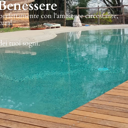
Benessere
 perfettamente con l'ambiente circostante,
tura!
dei tuoi sogni.