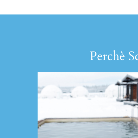
Perchè Sc