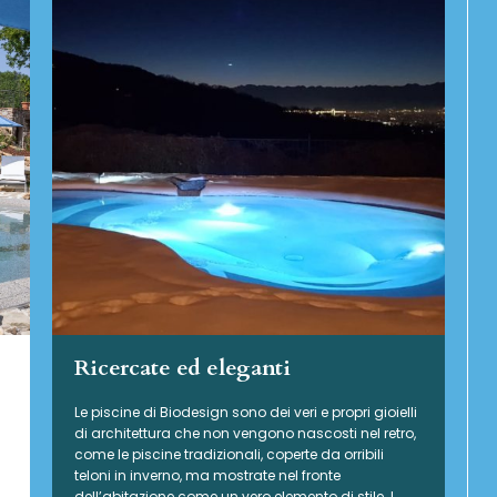
Ricercate ed eleganti
Le piscine di Biodesign sono dei veri e propri gioielli
di architettura che non vengono nascosti nel retro,
come le piscine tradizionali, coperte da orribili
teloni in inverno, ma mostrate nel fronte
dell’abitazione come un vero elemento di stile. I