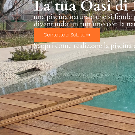
La tua Oasi di 
una piscina naturale che si fonde
diventando un tutt'uno con la na
Contattaci Subito
Scopri come realizzare la piscina 