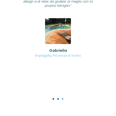
design e di relax da godersi al meglio con la
tem
propria famiglia.”
c
inn
att
re
Gabriella
Impiegata, Provincia di Torino