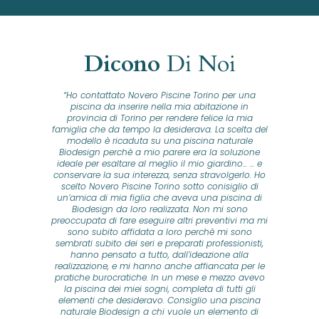
Dicono
Di Noi
e
“Ho contattato Novero Piscine Torino per una
to
piscina da inserire nella mia abitazione in
Fr
provincia di Torino per rendere felice la mia
m
al
famiglia che da tempo la desiderava. La scelta del
to
modello è ricaduta su una piscina naturale
rov
ia
Biodesign perchè a mio parere era la soluzione
...
n è
ideale per esaltare al meglio il mio giardino... ... e
ello
conservare la sua interezza, senza stravolgerlo. Ho
pi
era
scelto Novero Piscine Torino sotto conisiglio di
i
un’amica di mia figlia che aveva una piscina di
com
enza
Biodesign da loro realizzata. Non mi sono
li
preoccupata di fare eseguire altri preventivi ma mi
az
sono subito affidata a loro perchè mi sono
La 
sembrati subito dei seri e preparati professionisti,
hanno pensato a tutto, dall’ideazione alla
abi
realizzazione, e mi hanno anche affiancata per le
mi 
pratiche burocratiche. In un mese e mezzo avevo
la piscina dei miei sogni, completa di tutti gli
ri
elementi che desideravo. Consiglio una piscina
e
naturale Biodesign a chi vuole un elemento di
tro