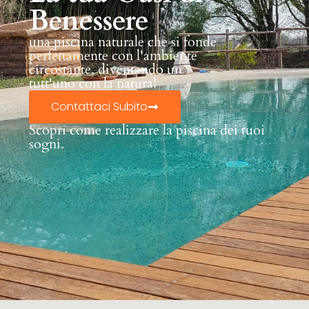
Benessere
una piscina naturale che si fonde
perfettamente con l'ambiente
circostante, diventando un
tutt'uno con la natura!
Contattaci Subito
Scopri come realizzare la piscina dei tuoi
sogni.