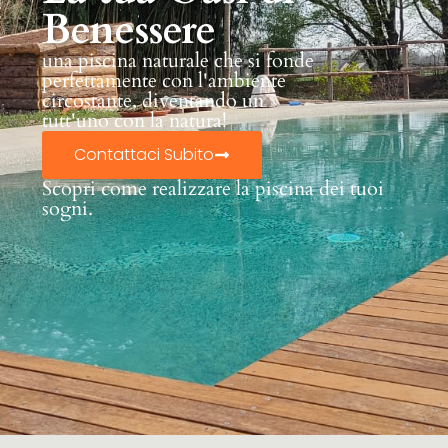
Benessere
una piscina naturale che si fonde
perfettamente con l'ambiente
circostante, diventando un
tutt'uno con la natura!
Contattaci Subito
Scopri come realizzare la piscina dei tuoi
sogni.