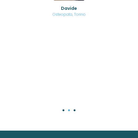
o di
Davide
a
are,
Osteopata, Torino
una
.