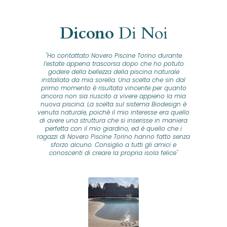
Dicono
Di Noi
"Ho contattato Novero Piscine Torino durante
lla
l’estate appena trascorsa dopo che ho potuto
na
godere della bellezza della piscina naturale
installata da mia sorella. Una scelta che sin dal
fam
o...
primo momento è risultata vincente per quanto
o ad
ancora non sia riuscito a vivere appieno la mia
B
nuova piscina. La scelta sul sistema Biodesign è
id
ine
venuta naturale, poiché il mio interesse era quello
co
o
di avere una struttura che si inserisse in maniera
s
me e
perfetta con il mio giardino, ed è quello che i
u
oro
ragazzi di Novero Piscine Torino hanno fatto senza
ni.
sforzo alcuno. Consiglio a tutti gli amici e
pre
tata
conoscenti di creare la propria isola felice"
se
 che
ante
re
a
pr
con
no
e
 nei
n
no a
ed