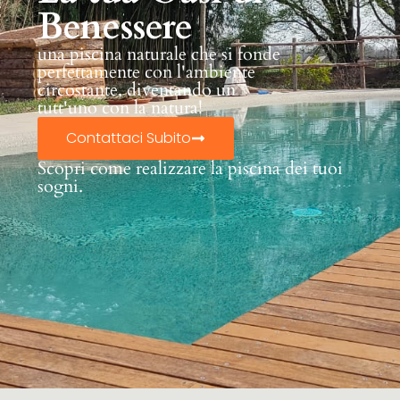
Benessere
una piscina naturale che si fonde
perfettamente con l'ambiente
circostante, diventando un
tutt'uno con la natura!
Contattaci Subito
Scopri come realizzare la piscina dei tuoi
sogni.