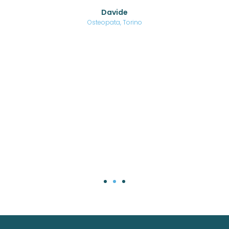
o di
Davide
a
are,
Osteopata, Torino
una
.