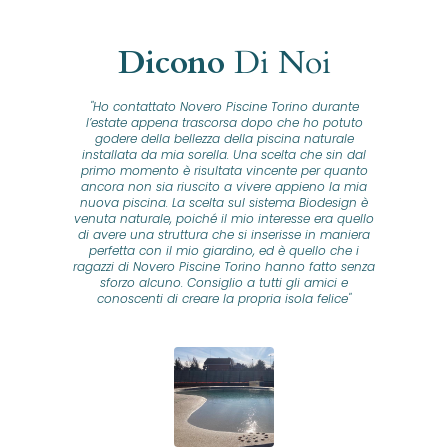
Dicono
Di Noi
"Ho contattato Novero Piscine Torino durante
lla
l’estate appena trascorsa dopo che ho potuto
na
godere della bellezza della piscina naturale
installata da mia sorella. Una scelta che sin dal
fam
o...
primo momento è risultata vincente per quanto
o ad
ancora non sia riuscito a vivere appieno la mia
B
nuova piscina. La scelta sul sistema Biodesign è
id
ine
venuta naturale, poiché il mio interesse era quello
co
o
di avere una struttura che si inserisse in maniera
s
me e
perfetta con il mio giardino, ed è quello che i
u
oro
ragazzi di Novero Piscine Torino hanno fatto senza
ni.
sforzo alcuno. Consiglio a tutti gli amici e
pre
tata
conoscenti di creare la propria isola felice"
se
 che
ante
re
a
pr
con
no
e
 nei
n
no a
ed