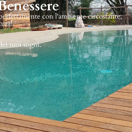
Benessere
 perfettamente con l'ambiente circostante,
tura!
dei tuoi sogni.