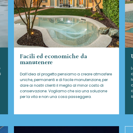
Facili ed economiche da
manutenere
e
L
i
d
Dall’idea al progetto pensiamo a creare atmosfere
l
uniche, permanenti e di facile manutenzione, per
a
dare ai nostri clienti il meglio al minor costo di
c
conservazione. Vogliamo che sia una soluzione
s
per la vita e non una cosa passeggera.