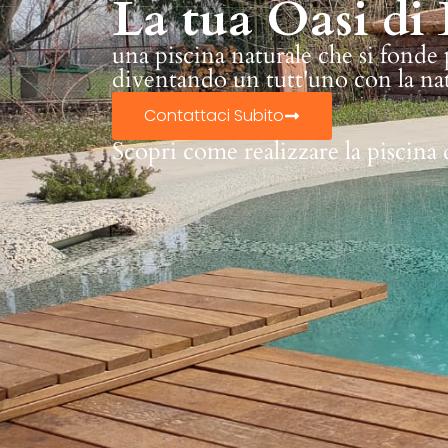
La tua Oasi di 
una piscina naturale che si fonde
diventando un tutt'uno con la na
Contattaci Subito
Scopri come realizzare la piscina 