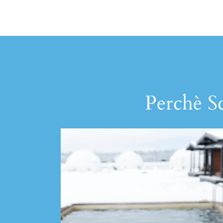
Perchè Sc