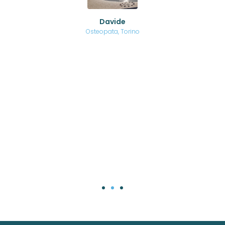
ed
o di
Davide
a
are,
Osteopata, Torino
una
.