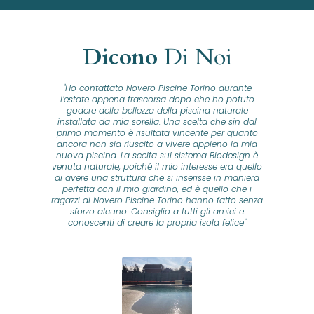
Dicono
Di Noi
"Ho contattato Novero Piscine Torino durante
lla
l’estate appena trascorsa dopo che ho potuto
na
godere della bellezza della piscina naturale
installata da mia sorella. Una scelta che sin dal
fam
o...
primo momento è risultata vincente per quanto
o ad
ancora non sia riuscito a vivere appieno la mia
B
nuova piscina. La scelta sul sistema Biodesign è
id
ine
venuta naturale, poiché il mio interesse era quello
co
o
di avere una struttura che si inserisse in maniera
s
me e
perfetta con il mio giardino, ed è quello che i
u
oro
ragazzi di Novero Piscine Torino hanno fatto senza
ni.
sforzo alcuno. Consiglio a tutti gli amici e
pre
tata
conoscenti di creare la propria isola felice"
se
 che
ante
re
a
pr
con
no
e
 nei
n
no a