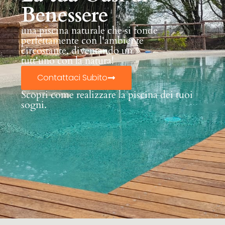
Benessere
una piscina naturale che si fonde
perfettamente con l'ambiente
circostante, diventando un
tutt'uno con la natura!
Contattaci Subito
Scopri come realizzare la piscina dei tuoi
sogni.