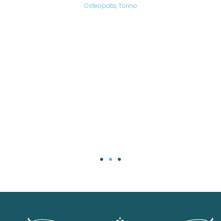
are,
Osteopata, Torino
una
.