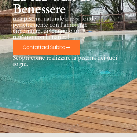
Benessere
una piscina naturale che si fonde
perfettamente con l'ambiente
circostante, diventando un
tutt'uno con la natura!
Contattaci Subito
Scopri come realizzare la piscina dei tuoi
sogni.