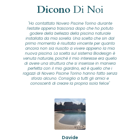
Dicono
Di Noi
"Ho contattato Novero Piscine Torino durante
lla
l’estate appena trascorsa dopo che ho potuto
na
godere della bellezza della piscina naturale
installata da mia sorella. Una scelta che sin dal
fam
o...
primo momento è risultata vincente per quanto
o ad
ancora non sia riuscito a vivere appieno la mia
B
nuova piscina. La scelta sul sistema Biodesign è
id
ine
venuta naturale, poiché il mio interesse era quello
co
o
di avere una struttura che si inserisse in maniera
s
me e
perfetta con il mio giardino, ed è quello che i
u
oro
ragazzi di Novero Piscine Torino hanno fatto senza
ni.
sforzo alcuno. Consiglio a tutti gli amici e
pre
tata
conoscenti di creare la propria isola felice"
se
 che
ante
re
a
pr
con
no
e
 nei
n
no a
ed
o di
Davide
a