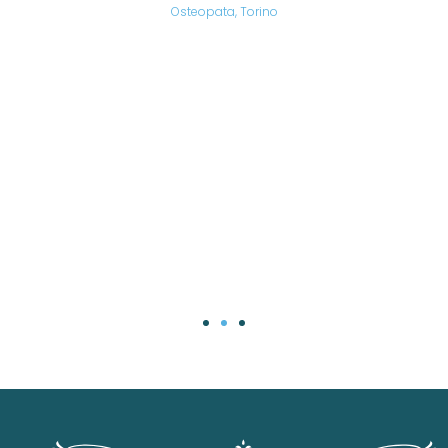
are,
Osteopata, Torino
una
.