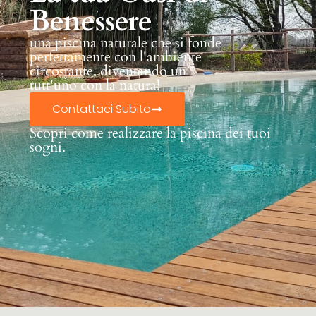
Benessere
una piscina naturale che si fonde
perfettamente con l'ambiente
circostante, diventando un
tutt'uno con la natura!
Contattaci Subito
Scopri come realizzare la piscina dei tuoi
sogni.