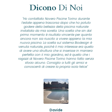
Dicono
Di Noi
"Ho contattato Novero Piscine Torino durante
lla
l’estate appena trascorsa dopo che ho potuto
na
godere della bellezza della piscina naturale
installata da mia sorella. Una scelta che sin dal
fam
o...
primo momento è risultata vincente per quanto
o ad
ancora non sia riuscito a vivere appieno la mia
B
nuova piscina. La scelta sul sistema Biodesign è
id
ine
venuta naturale, poiché il mio interesse era quello
co
o
di avere una struttura che si inserisse in maniera
s
me e
perfetta con il mio giardino, ed è quello che i
u
oro
ragazzi di Novero Piscine Torino hanno fatto senza
ni.
sforzo alcuno. Consiglio a tutti gli amici e
pre
tata
conoscenti di creare la propria isola felice"
se
 che
ante
re
a
pr
con
no
e
 nei
n
no a
ed
o di
Davide
a