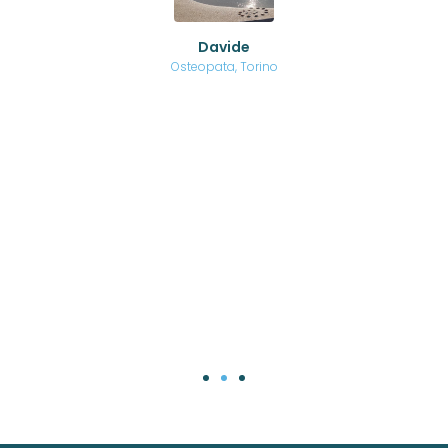
no a
ed
o di
Davide
a
are,
Osteopata, Torino
una
.