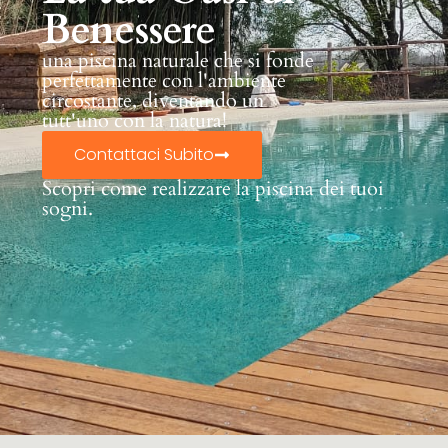
Benessere
una piscina naturale che si fonde
perfettamente con l'ambiente
circostante, diventando un
tutt'uno con la natura!
Contattaci Subito
Scopri come realizzare la piscina dei tuoi
sogni.