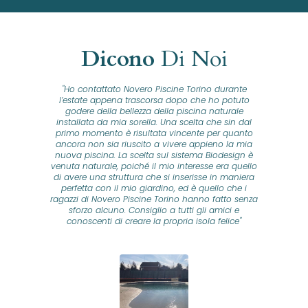
Dicono
Di Noi
"Ho contattato Novero Piscine Torino durante
lla
l’estate appena trascorsa dopo che ho potuto
na
godere della bellezza della piscina naturale
installata da mia sorella. Una scelta che sin dal
fam
o...
primo momento è risultata vincente per quanto
o ad
ancora non sia riuscito a vivere appieno la mia
B
nuova piscina. La scelta sul sistema Biodesign è
id
ine
venuta naturale, poiché il mio interesse era quello
co
o
di avere una struttura che si inserisse in maniera
s
me e
perfetta con il mio giardino, ed è quello che i
u
oro
ragazzi di Novero Piscine Torino hanno fatto senza
ni.
sforzo alcuno. Consiglio a tutti gli amici e
pre
tata
conoscenti di creare la propria isola felice"
se
 che
ante
re
a
pr
con
no
e
 nei
n