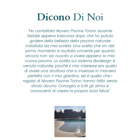
Dicono
Di Noi
"Ho contattato Novero Piscine Torino durante
lla
l’estate appena trascorsa dopo che ho potuto
na
godere della bellezza della piscina naturale
installata da mia sorella. Una scelta che sin dal
fam
o...
primo momento è risultata vincente per quanto
o ad
ancora non sia riuscito a vivere appieno la mia
B
nuova piscina. La scelta sul sistema Biodesign è
id
ine
venuta naturale, poiché il mio interesse era quello
co
o
di avere una struttura che si inserisse in maniera
s
me e
perfetta con il mio giardino, ed è quello che i
u
oro
ragazzi di Novero Piscine Torino hanno fatto senza
ni.
sforzo alcuno. Consiglio a tutti gli amici e
pre
tata
conoscenti di creare la propria isola felice"
se
 che
ante
re
a
pr
con
no
e
 nei
n
no a
ed