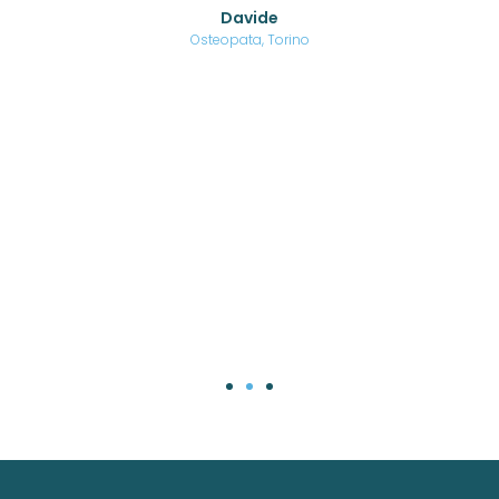
o di
Davide
a
are,
Osteopata, Torino
una
.