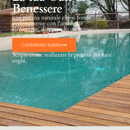
Benessere
una piscina naturale che si fonde
perfettamente con l'ambiente
circostante, diventando un
tutt'uno con la natura!
Contattaci Subito
Scopri come realizzare la piscina dei tuoi
sogni.