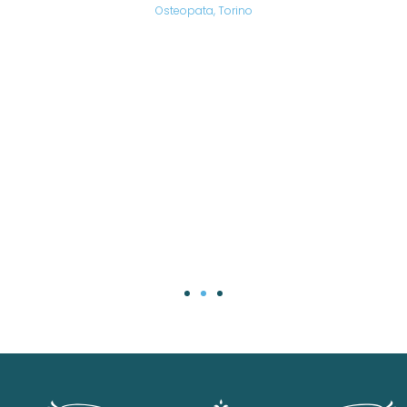
are,
Osteopata, Torino
una
.