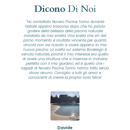
Dicono
Di Noi
"Ho contattato Novero Piscine Torino durante
lla
l’estate appena trascorsa dopo che ho potuto
na
godere della bellezza della piscina naturale
installata da mia sorella. Una scelta che sin dal
fam
o...
primo momento è risultata vincente per quanto
o ad
ancora non sia riuscito a vivere appieno la mia
B
nuova piscina. La scelta sul sistema Biodesign è
id
ine
venuta naturale, poiché il mio interesse era quello
co
o
di avere una struttura che si inserisse in maniera
s
me e
perfetta con il mio giardino, ed è quello che i
u
oro
ragazzi di Novero Piscine Torino hanno fatto senza
ni.
sforzo alcuno. Consiglio a tutti gli amici e
pre
tata
conoscenti di creare la propria isola felice"
se
 che
ante
re
a
pr
con
no
e
 nei
n
no a
ed
o di
Davide
a