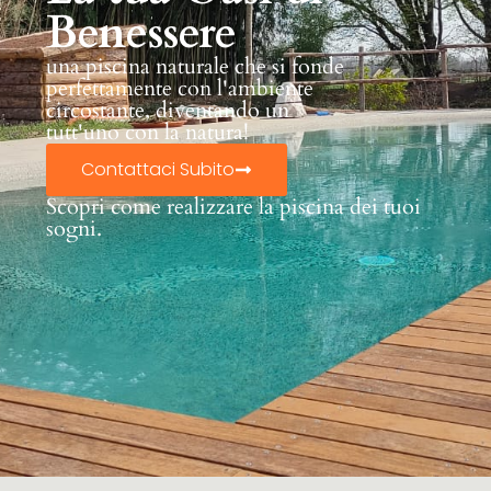
Benessere
una piscina naturale che si fonde
perfettamente con l'ambiente
circostante, diventando un
tutt'uno con la natura!
Contattaci Subito
Scopri come realizzare la piscina dei tuoi
sogni.