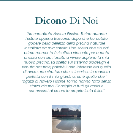
Dicono
Di Noi
"Ho contattato Novero Piscine Torino durante
lla
l’estate appena trascorsa dopo che ho potuto
na
godere della bellezza della piscina naturale
installata da mia sorella. Una scelta che sin dal
fam
o...
primo momento è risultata vincente per quanto
o ad
ancora non sia riuscito a vivere appieno la mia
B
nuova piscina. La scelta sul sistema Biodesign è
id
ine
venuta naturale, poiché il mio interesse era quello
co
o
di avere una struttura che si inserisse in maniera
s
me e
perfetta con il mio giardino, ed è quello che i
u
oro
ragazzi di Novero Piscine Torino hanno fatto senza
ni.
sforzo alcuno. Consiglio a tutti gli amici e
pre
tata
conoscenti di creare la propria isola felice"
se
 che
ante
re
a
pr
con
no
e
 nei
n
no a