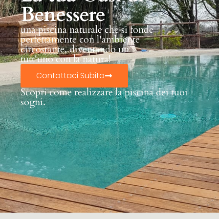
Benessere
una piscina naturale che si fonde
perfettamente con l'ambiente
circostante, diventando un
tutt'uno con la natura!
Contattaci Subito
Scopri come realizzare la piscina dei tuoi
sogni.