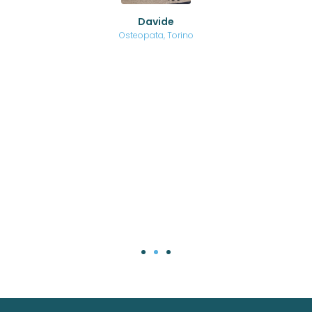
ed
o di
Davide
a
are,
Osteopata, Torino
una
.