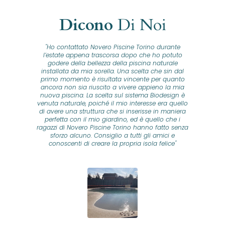
Dicono
Di Noi
"Ho contattato Novero Piscine Torino durante
lla
l’estate appena trascorsa dopo che ho potuto
na
godere della bellezza della piscina naturale
installata da mia sorella. Una scelta che sin dal
fam
o...
primo momento è risultata vincente per quanto
o ad
ancora non sia riuscito a vivere appieno la mia
B
nuova piscina. La scelta sul sistema Biodesign è
id
ine
venuta naturale, poiché il mio interesse era quello
co
o
di avere una struttura che si inserisse in maniera
s
me e
perfetta con il mio giardino, ed è quello che i
u
oro
ragazzi di Novero Piscine Torino hanno fatto senza
ni.
sforzo alcuno. Consiglio a tutti gli amici e
pre
tata
conoscenti di creare la propria isola felice"
se
 che
ante
re
a
pr
con
no
e
 nei
n
no a
ed
o di