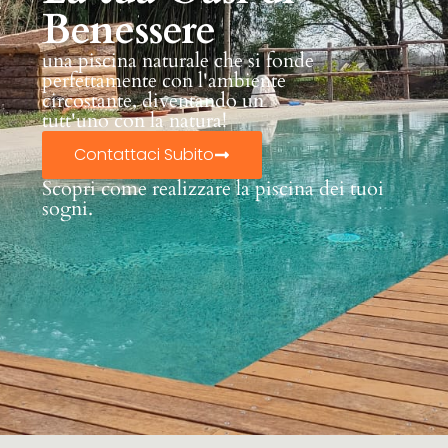
Benessere
una piscina naturale che si fonde
perfettamente con l'ambiente
circostante, diventando un
tutt'uno con la natura!
Contattaci Subito
Scopri come realizzare la piscina dei tuoi
sogni.