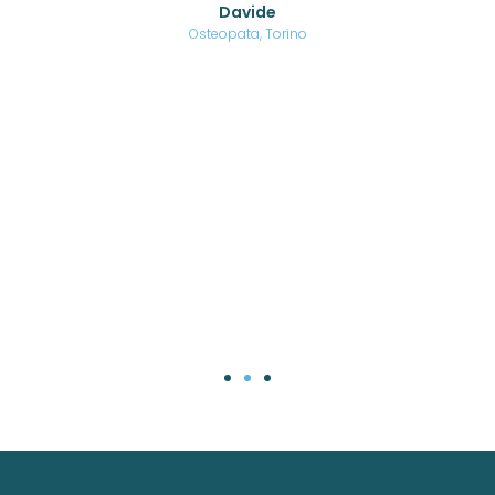
Davide
a
are,
Osteopata, Torino
una
.