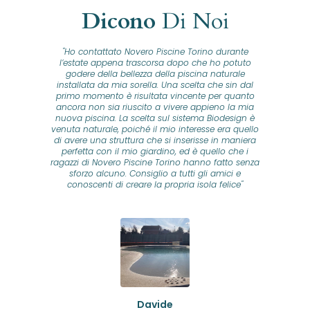
Dicono
Di Noi
"Ho contattato Novero Piscine Torino durante
lla
l’estate appena trascorsa dopo che ho potuto
na
godere della bellezza della piscina naturale
installata da mia sorella. Una scelta che sin dal
fam
o...
primo momento è risultata vincente per quanto
o ad
ancora non sia riuscito a vivere appieno la mia
B
nuova piscina. La scelta sul sistema Biodesign è
id
ine
venuta naturale, poiché il mio interesse era quello
co
o
di avere una struttura che si inserisse in maniera
s
me e
perfetta con il mio giardino, ed è quello che i
u
oro
ragazzi di Novero Piscine Torino hanno fatto senza
ni.
sforzo alcuno. Consiglio a tutti gli amici e
pre
tata
conoscenti di creare la propria isola felice"
se
 che
ante
re
a
pr
con
no
e
 nei
n
no a
ed
o di
Davide
a