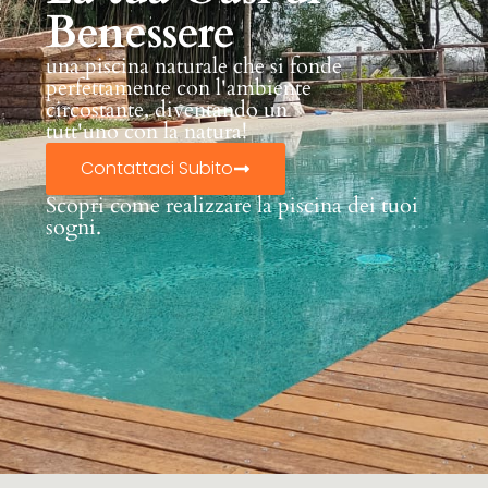
Benessere
una piscina naturale che si fonde
perfettamente con l'ambiente
circostante, diventando un
tutt'uno con la natura!
Contattaci Subito
Scopri come realizzare la piscina dei tuoi
sogni.