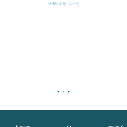
are,
Osteopata, Torino
una
.