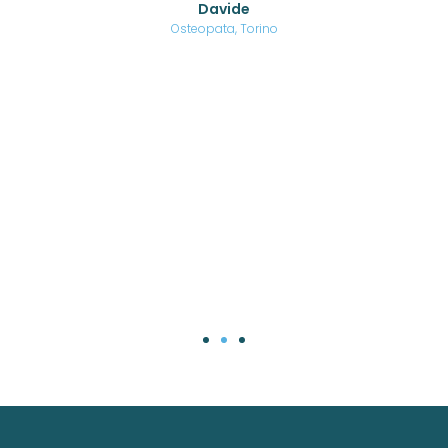
Davide
a
are,
Osteopata, Torino
una
.