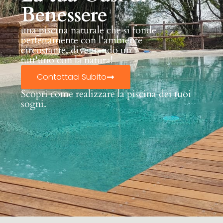
Benessere
una piscina naturale che si fonde
perfettamente con l'ambiente
circostante, diventando un
tutt'uno con la natura!
Contattaci Subito
Scopri come realizzare la piscina dei tuoi
sogni.