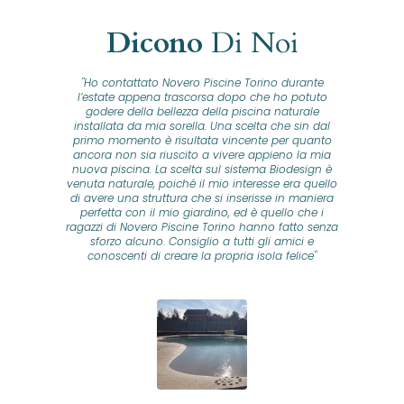
Dicono
Di Noi
"Ho contattato Novero Piscine Torino durante
lla
l’estate appena trascorsa dopo che ho potuto
na
godere della bellezza della piscina naturale
installata da mia sorella. Una scelta che sin dal
fam
o...
primo momento è risultata vincente per quanto
o ad
ancora non sia riuscito a vivere appieno la mia
B
nuova piscina. La scelta sul sistema Biodesign è
id
ine
venuta naturale, poiché il mio interesse era quello
co
o
di avere una struttura che si inserisse in maniera
s
me e
perfetta con il mio giardino, ed è quello che i
u
oro
ragazzi di Novero Piscine Torino hanno fatto senza
ni.
sforzo alcuno. Consiglio a tutti gli amici e
pre
tata
conoscenti di creare la propria isola felice"
se
 che
ante
re
a
pr
con
no
e
 nei
n
no a
ed
o di